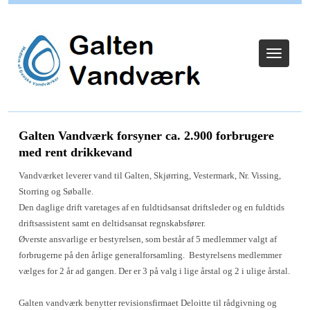
Log ind
Toggle
navigat
Galten Vandværk forsyner ca. 2.900 forbrugere
med rent drikkevand
Vandværket leverer vand til Galten, Skjørring, Vestermark, Nr. Vissing,
Storring og Søballe.
Den daglige drift varetages af en fuldtidsansat driftsleder og en fuldtids
driftsassistent samt en deltidsansat regnskabsfører.
Øverste ansvarlige er bestyrelsen, som består af 5 medlemmer valgt af
forbrugerne på den årlige generalforsamling. Bestyrelsens medlemmer
vælges for 2 år ad gangen. Der er 3 på valg i lige årstal og 2 i ulige årstal.
Galten vandværk benytter revisionsfirmaet Deloitte til rådgivning og